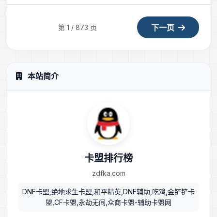
下一页
第 1 / 873 页
本站简介
卡盟排行榜
zdfka.com
DNF卡盟,绝地求生卡盟,和平精英,DNF辅助,吃鸡,金铲铲卡
盟,CF卡盟,永劫无间,众商卡盟-辅助卡盟网