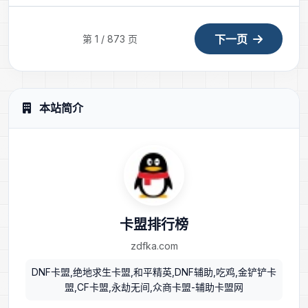
下一页
第 1 / 873 页
本站简介
卡盟排行榜
zdfka.com
DNF卡盟,绝地求生卡盟,和平精英,DNF辅助,吃鸡,金铲铲卡
盟,CF卡盟,永劫无间,众商卡盟-辅助卡盟网