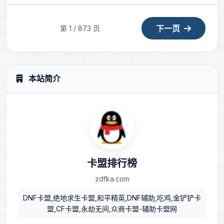
下一页
第 1 / 873 页
本站简介
卡盟排行榜
zdfka.com
DNF卡盟,绝地求生卡盟,和平精英,DNF辅助,吃鸡,金铲铲卡
盟,CF卡盟,永劫无间,众商卡盟-辅助卡盟网