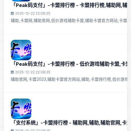
「Peak码支付」-卡盟排行榜 - 卡盟排行榜,辅助网,辅
2025-12-22 22:08:25
辅助,卡盟网,辅助官网,低价游戏辅助卡盟,辅助卡盟官方网站,卡盟排
「Peak码支付」-卡盟排行榜 - 低价游戏辅助卡盟,卡盟
2025-12-22 22:08:25
辅助官网,卡盟2023,辅助卡盟官方网站,辅助,卡盟排行榜,低价游戏
「支付系统」-卡盟排行榜 - 辅助网,辅助,辅助官网,卡
2025-12-22 22:08:25