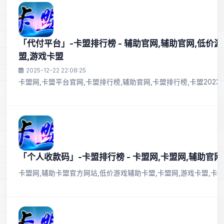
「代付平台」-卡盟排行榜 - 辅助官网,辅助官网,低价
盟,游戏卡盟
2025-12-22 22:08:25
卡盟网,卡盟平台官网,卡盟排行榜,辅助官网,卡盟排行榜,卡盟2023
「个人收款码」-卡盟排行榜 - 卡盟网,卡盟网,辅助官网
卡盟网,辅助卡盟官方网站,低价游戏辅助卡盟,卡盟网,游戏卡盟,卡