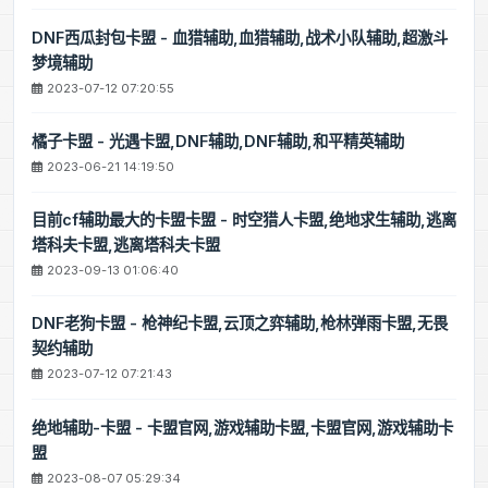
DNF西瓜封包卡盟 - 血猎辅助,血猎辅助,战术小队辅助,超激斗
梦境辅助
2023-07-12 07:20:55
橘子卡盟 - 光遇卡盟,DNF辅助,DNF辅助,和平精英辅助
2023-06-21 14:19:50
目前cf辅助最大的卡盟卡盟 - 时空猎人卡盟,绝地求生辅助,逃离
塔科夫卡盟,逃离塔科夫卡盟
2023-09-13 01:06:40
DNF老狗卡盟 - 枪神纪卡盟,云顶之弈辅助,枪林弹雨卡盟,无畏
契约辅助
2023-07-12 07:21:43
绝地辅助-卡盟 - 卡盟官网,游戏辅助卡盟,卡盟官网,游戏辅助卡
盟
2023-08-07 05:29:34