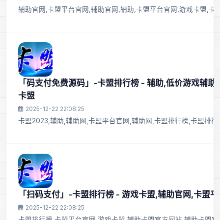
辅助官网,卡盟平台官网,辅助官网,辅助,卡盟平台官网,游戏卡盟,卡盟
「码支付免费源码」-卡盟排行榜 - 辅助,低价游戏辅助
卡盟
2025-12-22 22:08:25
卡盟2023,辅助,辅助网,卡盟平台官网,辅助网,卡盟排行榜,卡盟排
「扫码支付」-卡盟排行榜 - 游戏卡盟,辅助官网,卡盟平
2025-12-22 22:08:25
卡盟排行榜,卡盟平台官网,游戏卡盟,辅助卡盟官方网站,辅助卡盟官