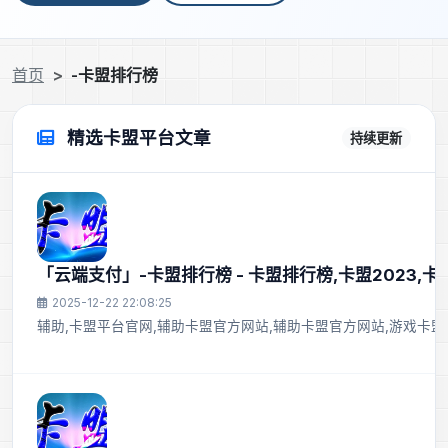
首页
-卡盟排行榜
精选卡盟平台文章
持续更新
「云端支付」-卡盟排行榜 - 卡盟排行榜,卡盟2023,卡
2025-12-22 22:08:25
辅助,卡盟平台官网,辅助卡盟官方网站,辅助卡盟官方网站,游戏卡盟