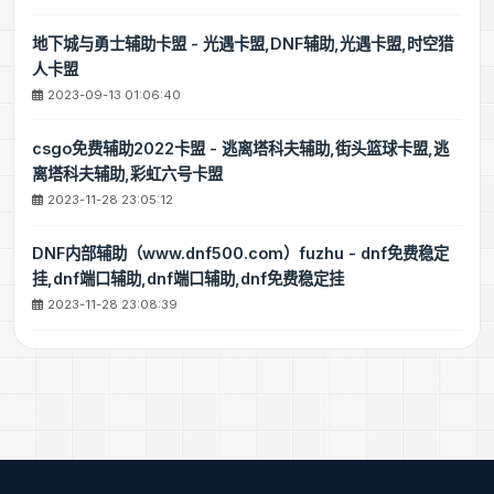
地下城与勇士辅助卡盟 - 光遇卡盟,DNF辅助,光遇卡盟,时空猎
人卡盟
2023-09-13 01:06:40
csgo免费辅助2022卡盟 - 逃离塔科夫辅助,街头篮球卡盟,逃
离塔科夫辅助,彩虹六号卡盟
2023-11-28 23:05:12
DNF内部辅助（www.dnf500.com）fuzhu - dnf免费稳定
挂,dnf端口辅助,dnf端口辅助,dnf免费稳定挂
2023-11-28 23:08:39