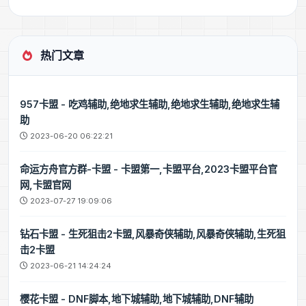
热门文章
957卡盟 - 吃鸡辅助,绝地求生辅助,绝地求生辅助,绝地求生辅
助
2023-06-20 06:22:21
命运方舟官方群-卡盟 - 卡盟第一,卡盟平台,2023卡盟平台官
网,卡盟官网
2023-07-27 19:09:06
钻石卡盟 - 生死狙击2卡盟,风暴奇侠辅助,风暴奇侠辅助,生死狙
击2卡盟
2023-06-21 14:24:24
樱花卡盟 - DNF脚本,地下城辅助,地下城辅助,DNF辅助